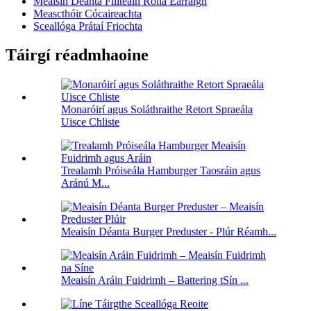
Meaisín Déanta Fillteáin Rolla Earraigh
Meascthóir Cócaireachta
Sceallóga Prátaí Friochta
Táirgí réadmhaoine
Monaróirí agus Soláthraithe Retort Spraeála
Uisce Chliste
Trealamh Próiseála Hamburger Taosráin agus
Aránú M...
Meaisín Déanta Burger Preduster - Plúr Réamh...
Meaisín Aráin Fuidrimh – Battering tSín ...