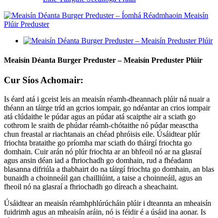
Meaisín Déanta Burger Preduster – Meaisín Preduster Plúir
Cur Síos Achomair:
Is éard atá i gceist leis an meaisín réamh-dheannach plúir ná nuair a
théann an táirge tríd an gcrios iompair, go ndéantar an crios iompair
atá clúdaithe le púdar agus an púdar atá scaipthe air a sciath go
cothrom le sraith de phúdar réamh-chótaithe nó púdar measctha
chun freastal ar riachtanais an chéad phróisis eile. Úsáidtear plúr
friochta brataithe go príomha mar sciath do tháirgí friochta go
domhain. Cuir arán nó plúr friochta ar an bhfeoil nó ar na glasraí
agus ansin déan iad a fhriochadh go domhain, rud a fhéadann
blasanna difriúla a thabhairt do na táirgí friochta go domhain, an blas
bunaidh a choinneáil gan chailliúint, a taise a choinneáil, agus an
fheoil nó na glasraí a fhriochadh go díreach a sheachaint.
Úsáidtear an meaisín réamhphlúrúcháin plúir i dteannta an mheaisín
fuidrimh agus an mheaisín aráin, nó is féidir é a úsáid ina aonar. Is