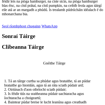
féidir leis na pióga hamburger, na císte sicín, na pióga hamburger
blas éisc, na cístí prátaí, na cístí pumpkin, na ceibíb feola agus táirgí
eile atá ar an margadh a phúdú. Is trealamh púdrúcháin idéalach é do
mhonarchana bia.
Seol ríomhphost chugainn
WhatsApp
Sonraí Táirge
Clibeanna Táirge
Gnéithe Táirge
1. Tá an táirge curtha sa phúdar agus brataithe, tá an púdar
brataithe go hiomlán, agus tá an ráta sciath púdair ard;
2. Oiriúnach d'aon oibríocht sciath púdair;
3. Is féidir tiús na sraitheanna púdair uachtaracha agus
íochtaracha a choigeartú;
4. Baintear púdar breise le lucht leanúna agus creathadh