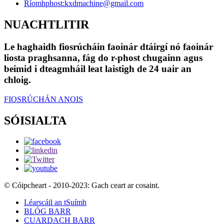
Ríomhphost:
kxdmachine@gmail.com
NUACHTLITIR
Le haghaidh fiosrúcháin faoinár dtáirgí nó faoinár
liosta praghsanna, fág do r-phost chugainn agus
beimid i dteagmháil leat laistigh de 24 uair an
chloig.
FIOSRÚCHÁN ANOIS
SÓISIALTA
© Cóipcheart - 2010-2023: Gach ceart ar cosaint.
Léarscáil an tSuímh
BLÓG BARR
CUARDACH BARR