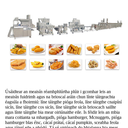
Úsáidtear an meaisín réamhphlúrtha plúir i gcomhar leis an
meaisín fuidrimh agus na brioscaí aráin chun línte táirgeachta
éagsúla a fhoirmiú: líne táirgthe pióga feola, líne táirgthe cnaipíní
sicín, líne táirgthe cos sicín, líne táirgthe sicín brioscach saillte
agus línte táirgthe bia mear oiriúnaithe eile. Is féidir leis an mbia
mara coitianta sa mhargadh, pióga hamburger, Mcnuggets, pióga
hamburger blas éisc, cácaí prátaí, cácaí pumpkin, sceabha feola
agus táirgí eile a phúdú. Tá sé oiriúnach do bhialanna bia mear,