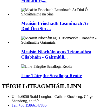
Monaróirí,...
Meaisín Friochadh Leanúnach Ar
Díol Ón tSín ...
Meaisín Níocháin agus Triomadóra
Cliabháin - Gairmiúil...
Líne Táirgthe Sceallóga Reoite
TÉIGH I dTEAGMHÁIL LINN
Uimh.6056 Sráid Longhua, Cathair Zhucheng, Cúige
Shandong, an tSín
Teil:
+86 15866147886