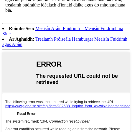
trealamh púdraithe idéalach d'ionaid dáilte agus do mhonarchana
bia.
Roimhe Seo:
Meaisín Aráin Fuidrimh – Meaisín Fuidrimh na
Síne
Ar Aghaidh:
Trealamh Próiseála Hamburger Meaisín Fuidrimh
agus Aráin