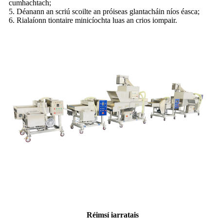
cumhachtach;
5. Déanann an scriú scoilte an próiseas glantacháin níos éasca;
6. Rialaíonn tiontaire minicíochta luas an crios iompair.
Réimsí iarratais