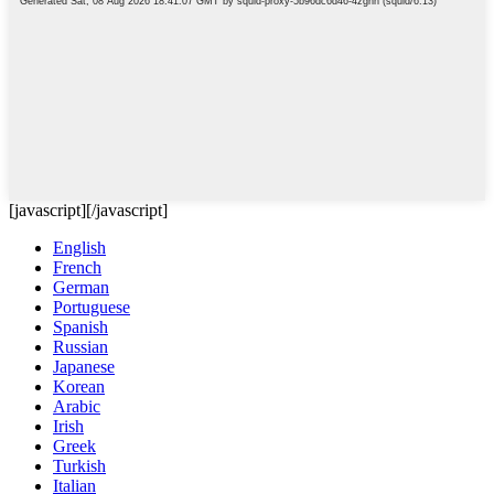
[javascript]
[/javascript]
English
French
German
Portuguese
Spanish
Russian
Japanese
Korean
Arabic
Irish
Greek
Turkish
Italian