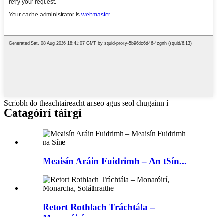
Scríobh do theachtaireacht anseo agus seol chugainn í
Catagóirí táirgí
Meaisín Aráin Fuidrimh – An tSín...
Retort Rothlach Tráchtála –