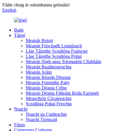
Fáilte chuig ár suíomhanna gréasáin!
English
Baile
Táirgí
Meaisín Retort
Meaisín Friochadh Leanúnach
Líne Táirgthe Sceallóga Fraincise
Líne Táirgthe Sceallóga Prátaí
Meaisín Nigh agus Triomadóir Cliabháin
Meaisín Buailteoireachta
Meaisín Aráin
Meaisín Réamh-Dhustar
Meaisín Foirmithe Patty
Meaisín Déanta Crêpe
Meaisín Déanta Fillteáin Rolla Earraigh
Meascthóir Cócaireachta
Sceallóga Prátaí Friochta
Nuacht
Nuacht na Cuideachta
Nuacht Tionscail
Fúinn
Ceisteanna Coitianta