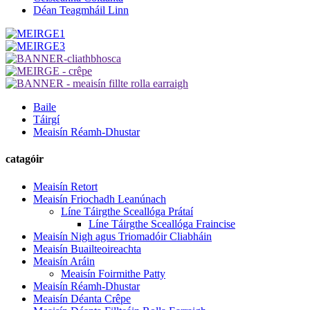
Déan Teagmháil Linn
Baile
Táirgí
Meaisín Réamh-Dhustar
catagóir
Meaisín Retort
Meaisín Friochadh Leanúnach
Líne Táirgthe Sceallóga Prátaí
Líne Táirgthe Sceallóga Fraincise
Meaisín Nigh agus Triomadóir Cliabháin
Meaisín Buailteoireachta
Meaisín Aráin
Meaisín Foirmithe Patty
Meaisín Réamh-Dhustar
Meaisín Déanta Crêpe