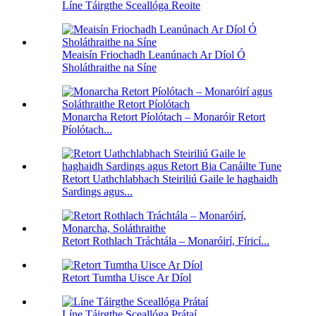
Líne Táirgthe Sceallóga Reoite
Meaisín Friochadh Leanúnach Ar Díol Ó
Sholáthraithe na Síne
Monarcha Retort Píolótach – Monaróir Retort
Píolótach...
Retort Uathchlabhach Steiriliú Gaile le haghaidh
Sardings agus...
Retort Rothlach Tráchtála – Monaróirí, Fíricí...
Retort Tumtha Uisce Ar Díol
Líne Táirgthe Sceallóga Prátaí